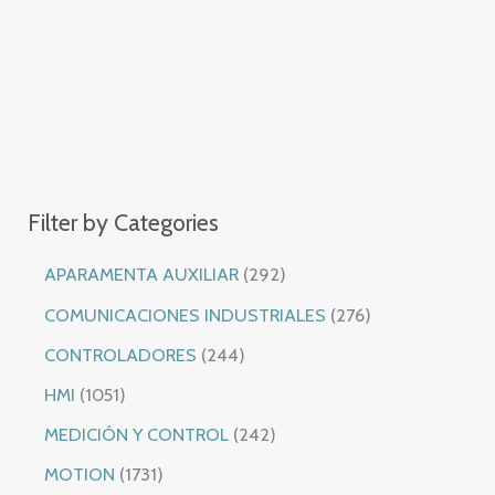
Filter by Categories
2
APARAMENTA AUXILIAR
292
9
2
COMUNICACIONES INDUSTRIALES
276
2
7
2
CONTROLADORES
244
p
6
4
1
HMI
1051
r
p
4
0
2
MEDICIÓN Y CONTROL
242
o
r
p
5
4
1
MOTION
1731
d
o
r