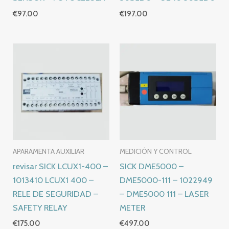
€
97.00
€
197.00
APARAMENTA AUXILIAR
MEDICIÓN Y CONTROL
revisar SICK LCUX1-400 –
SICK DME5000 –
1013410 LCUX1 400 –
DME5000-111 – 1022949
RELE DE SEGURIDAD –
– DME5000 111 – LASER
SAFETY RELAY
METER
€
175.00
€
497.00