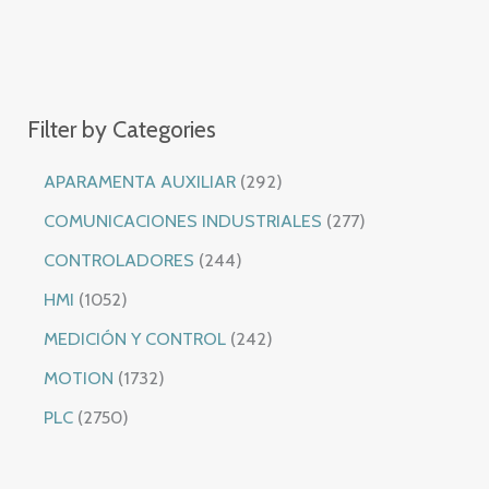
Filter by Categories
2
APARAMENTA AUXILIAR
292
9
2
COMUNICACIONES INDUSTRIALES
277
2
7
2
CONTROLADORES
244
p
7
4
1
HMI
1052
r
p
4
0
2
MEDICIÓN Y CONTROL
242
o
r
p
5
4
1
MOTION
1732
d
o
r
2
2
7
2
PLC
2750
u
d
o
p
p
3
7
c
u
d
r
r
2
5