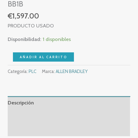
BB1B
€
1,597.00
PRODUCTO USADO
Disponibilidad:
1 disponibles
ALLEN
AÑADIR AL CARRITO
BRADLEY
Categoría:
PLC
Marca:
ALLEN BRADLEY
COMPACTLOGIX
L18ER
-
1769-
Descripción
L18ER-
BB1B
Información adicional
-
Valoraciones (0)
1769