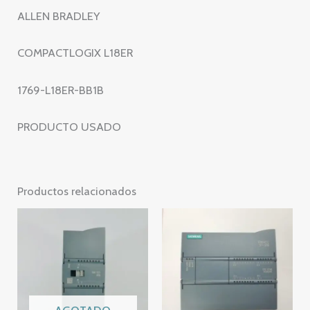
L18ER
ALLEN BRADLEY
BB1B
cantidad
COMPACTLOGIX L18ER
1769-L18ER-BB1B
PRODUCTO USADO
Productos relacionados
AGOTADO