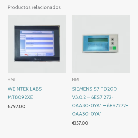
Productos relacionados
HMI
HMI
WEINTEK LABS
SIEMENS S7 TD200
MT8092XE
V3.0.2 – 6ES7 272-
0AA30-0YA1 – 6ES7272-
€
797.00
0AA30-0YA1
€
157.00