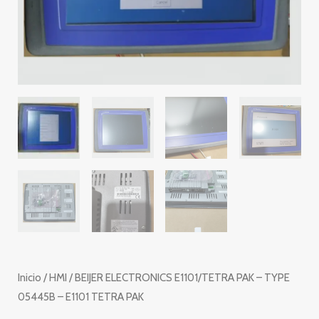
Inicio
/
HMI
/ BEIJER ELECTRONICS E1101/TETRA PAK – TYPE
05445B – E1101 TETRA PAK