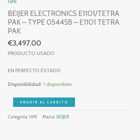
HMI
BEIJER ELECTRONICS E1101/TETRA
PAK – TYPE 05445B – E1101 TETRA
PAK
€
3,497.00
PRODUCTO USADO
EN PERFECTO ESTADO
Disponibilidad:
1 disponibles
BEIJER
AÑADIR AL CARRITO
ELECTRONICS
Categoría:
HMI
Marca:
BEIJER
E1101/TETRA
PAK
-