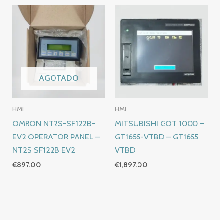
AGOTADO
HMI
HMI
OMRON NT2S-SF122B-
MITSUBISHI GOT 1000 –
EV2 OPERATOR PANEL –
GT1655-VTBD – GT1655
NT2S SF122B EV2
VTBD
€
897.00
€
1,897.00