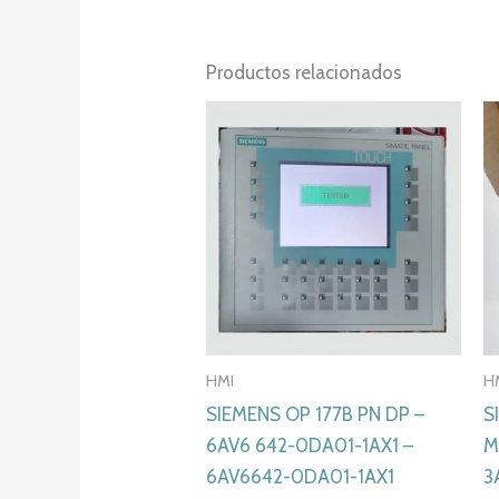
Productos relacionados
HMI
H
SIEMENS OP 177B PN DP –
S
6AV6 642-0DA01-1AX1 –
M
6AV6642-0DA01-1AX1
3