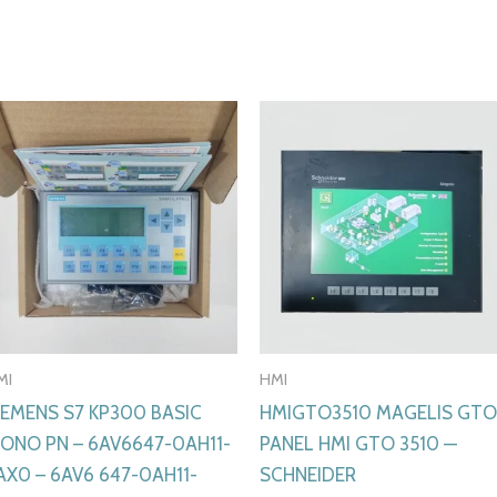
MI
HMI
IEMENS S7 KP300 BASIC
HMIGTO3510 MAGELIS GTO
ONO PN – 6AV6647-0AH11-
PANEL HMI GTO 3510 —
AX0 – 6AV6 647-0AH11-
SCHNEIDER