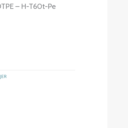
TPE – H-T60t-Pe
JER