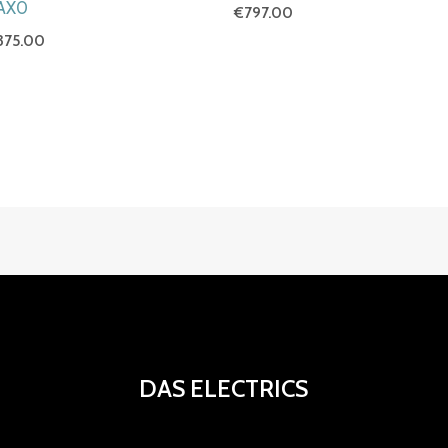
AX0
€
797.00
375.00
DAS ELECTRICS