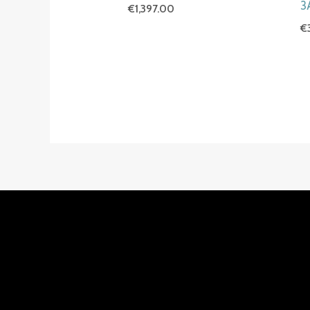
3
€
1,397.00
€