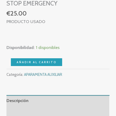
STOP EMERGENCY
€
25.00
PRODUCTO USADO
Disponibilidad:
1 disponibles
BLOQUE
AÑADIR AL CARRITO
BOTON
Categoría:
APARAMENTA AUXILIAR
PARADA
DE
EMERGENCIA
+
Descripción
2
x
Información adicional