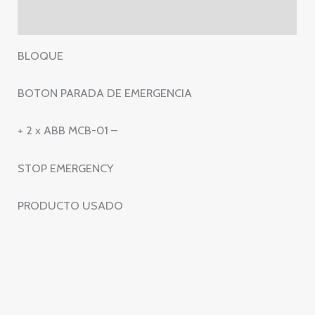
ABB
Valoraciones (0)
MCB-
01
BLOQUE
–
STOP
BOTON PARADA DE EMERGENCIA
EMERGENCY
cantidad
+ 2 x ABB MCB-01 –
STOP EMERGENCY
PRODUCTO USADO