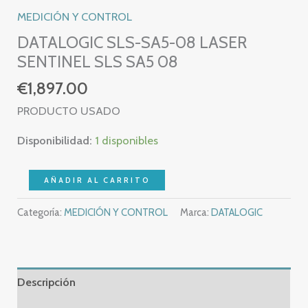
MEDICIÓN Y CONTROL
DATALOGIC SLS-SA5-08 LASER
SENTINEL SLS SA5 08
€
1,897.00
PRODUCTO USADO
Disponibilidad:
1 disponibles
DATALOGIC
AÑADIR AL CARRITO
SLS-
Categoría:
MEDICIÓN Y CONTROL
Marca:
DATALOGIC
SA5-
08
LASER
SENTINEL
Descripción
SLS
SA5