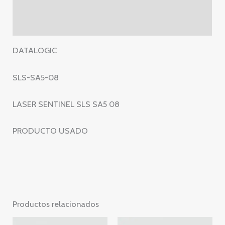
Información adicional
08
Valoraciones (0)
cantidad
DATALOGIC
SLS-SA5-08
LASER SENTINEL SLS SA5 08
PRODUCTO USADO
Productos relacionados