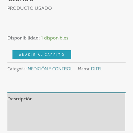
PRODUCTO USADO
Disponibilidad:
1 disponibles
DITEL
AÑADIR AL CARRITO
MICRA-
Categoría:
MEDICIÓN Y CONTROL
Marca:
DITEL
E
226240
–
MICRA
Descripción
E
cantidad
Información adicional
Valoraciones (0)