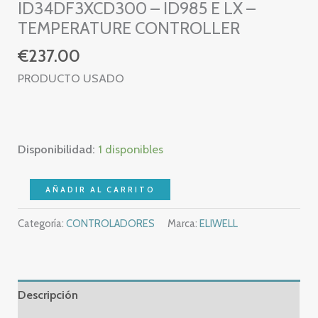
ID34DF3XCD300 – ID985 E LX –
TEMPERATURE CONTROLLER
€
237.00
PRODUCTO USADO
Disponibilidad:
1 disponibles
ELIWELL
AÑADIR AL CARRITO
ID985/E
Categoría:
CONTROLADORES
Marca:
ELIWELL
LX
–
ID34DF3XCD300
-
Descripción
ID985