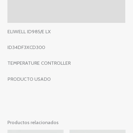
E
Información adicional
LX
Valoraciones (0)
–
TEMPERATURE
ELIWELL ID985/E LX
CONTROLLER
cantidad
ID34DF3XCD300
TEMPERATURE CONTROLLER
PRODUCTO USADO
Productos relacionados