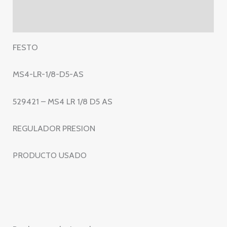
-
MS4
Valoraciones (0)
LR
1/8
FESTO
D5
AS
MS4-LR-1/8-D5-AS
–
REGULADOR
529421 – MS4 LR 1/8 D5 AS
PRESION
cantidad
REGULADOR PRESION
PRODUCTO USADO