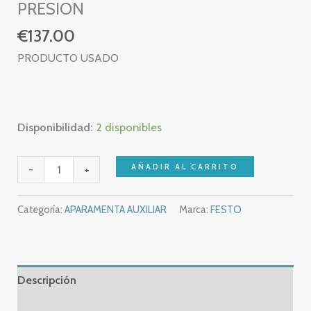
PRESION
€
137.00
PRODUCTO USADO
Disponibilidad:
2 disponibles
FESTO
AÑADIR AL CARRITO
-
+
MS4-
LR-
Categoría:
APARAMENTA AUXILIAR
Marca:
FESTO
1/8-
D5-
AS
–
Descripción
529421
Información adicional