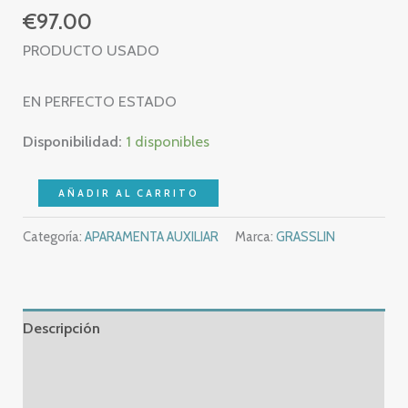
€
97.00
PRODUCTO USADO
EN PERFECTO ESTADO
Disponibilidad:
1 disponibles
GRASSLIN
AÑADIR AL CARRITO
601766
Categoría:
APARAMENTA AUXILIAR
Marca:
GRASSLIN
TALENTO
371
MINI
-
Descripción
TIME
SWITCH
Información adicional
cantidad
Valoraciones (0)