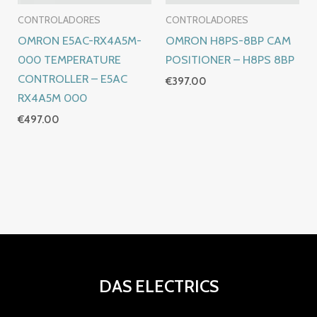
CONTROLADORES
CONTROLADORES
OMRON E5AC-RX4A5M-
OMRON H8PS-8BP CAM
000 TEMPERATURE
POSITIONER – H8PS 8BP
CONTROLLER – E5AC
€
397.00
RX4A5M 000
€
497.00
DAS ELECTRICS