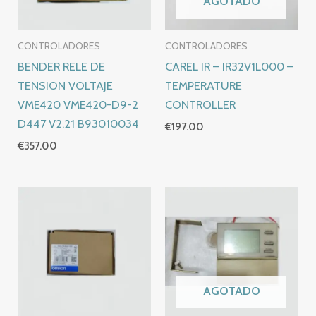
AGOTADO
CONTROLADORES
CONTROLADORES
BENDER RELE DE
CAREL IR – IR32V1L000 –
TENSION VOLTAJE
TEMPERATURE
VME420 VME420-D9-2
CONTROLLER
D447 V2.21 B93010034
€
197.00
€
357.00
AGOTADO