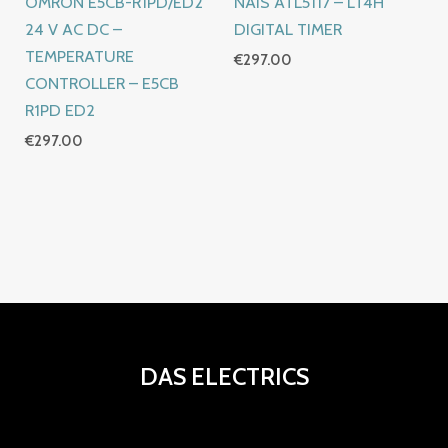
OMRON E5CB-R1PD/ED2
NAIS ATL5117 – LT4H
24 V AC DC –
DIGITAL TIMER
TEMPERATURE
€
297.00
CONTROLLER – E5CB
R1PD ED2
€
297.00
DAS ELECTRICS