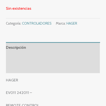
Sin existencias
Categoría:
CONTROLADORES
Marca:
HAGER
Descripción
Información adicional
Valoraciones (0)
HAGER
EV011 242011 –
REMOTE CONTROL