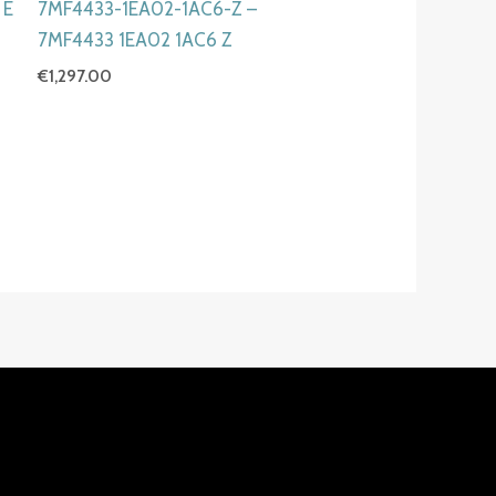
 E
7MF4433-1EA02-1AC6-Z –
7MF4433 1EA02 1AC6 Z
€
1,297.00