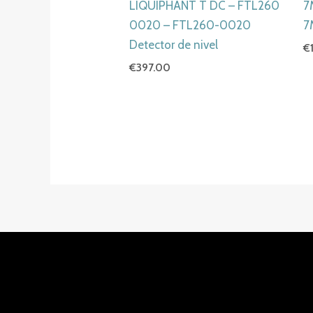
LIQUIPHANT T DC – FTL260
7
0020 – FTL260-0020
7
Detector de nivel
€
€
397.00