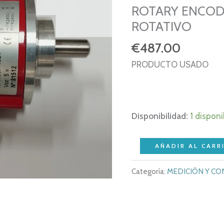
ROTARY ENCOD
ROTATIVO
€
487.00
PRODUCTO USADO
Disponibilidad:
1 disponi
HOHNER
AÑADIR AL CARR
10-
Categoría:
MEDICIÓN Y C
11557-
1024
-
10