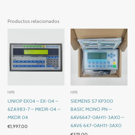
Productos relacionados
HMI
HMI
UNIOP EK04 – EK-04 –
SIEMENS S7 KP300
6ZA983-7 – MKDR-04 –
BASIC MONO PN –
MKDR 04
6AV6647-0AH11-3AX0 –
6AV6 647-0AH11-3AX0
€
1,997.00
€
375.00