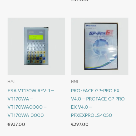
HMI
HMI
ESA VT170W REV: 1 –
PRO-FACE GP-PRO EX
VT170WA –
V4.0 – PROFACE GP PRO
VT170WA0000 –
EX V4.0 –
VT170WA 0000
PFXEXPROLS4050
€
937.00
€
297.00