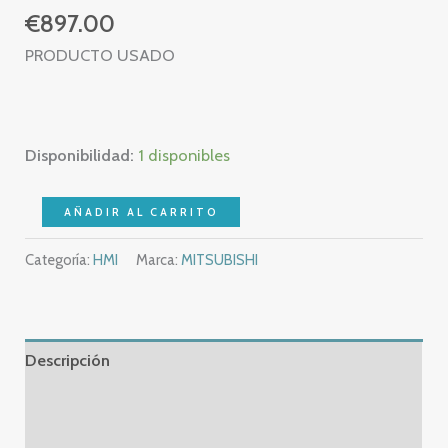
€
897.00
PRODUCTO USADO
Disponibilidad:
1 disponibles
MITSUBISHI
AÑADIR AL CARRITO
F940GOT-
Categoría:
HMI
Marca:
MITSUBISHI
SWD-
E
-
F940GOT
Descripción
SWD
E
Información adicional
cantidad
Valoraciones (0)