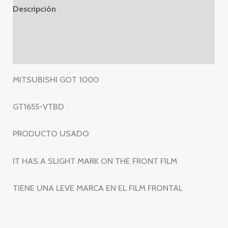
VTBD
Descripción
-
GT1655
Información adicional
VTBD
Valoraciones (0)
cantidad
MITSUBISHI GOT 1000
GT1655-VTBD
PRODUCTO USADO
IT HAS A SLIGHT MARK ON THE FRONT FILM
TIENE UNA LEVE MARCA EN EL FILM FRONTAL