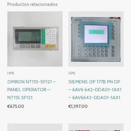
Productos relacionados
HMI
HMI
OMRON NT11S-SF121 –
SIEMENS OP 177B PN DP
PANEL OPERATOR –
– 6AV6 642-0DA01-1AX1
NT11S SF121
– 6AV6642-0DA01-1AX1
€
675.00
€
1,397.00