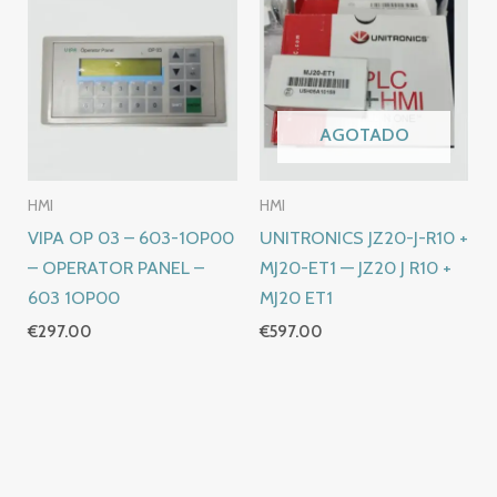
AGOTADO
HMI
HMI
VIPA OP 03 – 603-1OP00
UNITRONICS JZ20-J-R10 +
– OPERATOR PANEL –
MJ20-ET1 — JZ20 J R10 +
603 1OP00
MJ20 ET1
€
297.00
€
597.00