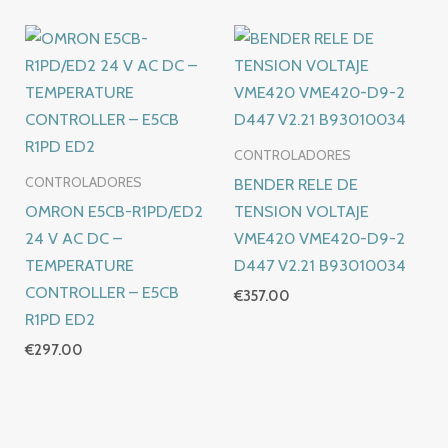
CONTROLADORES
BENDER RELE DE
CONTROLADORES
OMRON E5CB-R1PD/ED2
TENSION VOLTAJE
24 V AC DC –
VME420 VME420-D9-2
TEMPERATURE
D447 V2.21 B93010034
CONTROLLER – E5CB
€
357.00
R1PD ED2
€
297.00