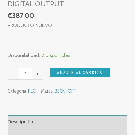
DIGITAL OUTPUT
€
387.00
PRODUCTO NUEVO
Disponibilidad:
2 disponibles
NEW
AÑADIR AL CARRITO
-
+
–
BECKHOFF
Categoría:
PLC
Marca:
BECKHOFF
EL2904
–
EL29040000
TWINSAFE
Descripción
CARD
Información adicional