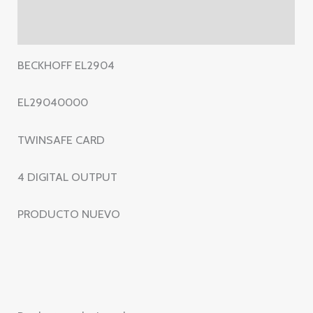
4
DIGITAL
Valoraciones (0)
OUTPUT
cantidad
BECKHOFF EL2904
EL29040000
TWINSAFE CARD
4 DIGITAL OUTPUT
PRODUCTO NUEVO