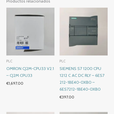
Productos relacionados
PLC
PLC
OMRON CJ2M-CPU33 V2.1
SIEMENS S7 1200 CPU
– CJ2M CPU33
1212 C AC DC RLY – 6ES7
212-1BE40-0XB0 –
€
1,697.00
6ES7212-1BE40-0XB0
€
397.00