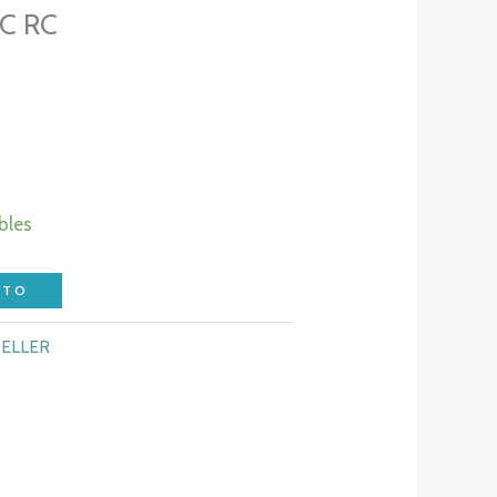
AC RC
bles
ITO
ELLER