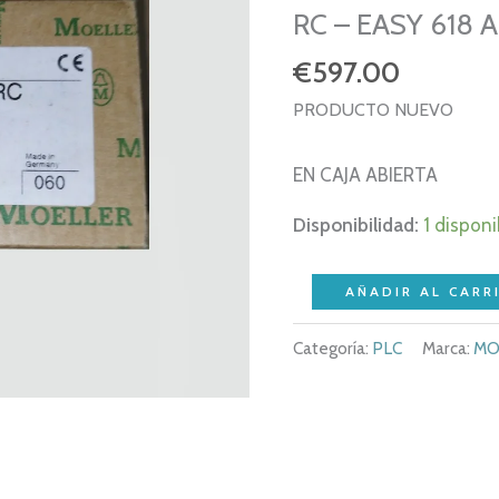
RC – EASY 618 
€
597.00
PRODUCTO NUEVO
EN CAJA ABIERTA
Disponibilidad:
1 disponi
NEW
AÑADIR AL CARR
-
Categoría:
PLC
Marca:
MO
MOELLER
EASY
–
EASY618-
AC-