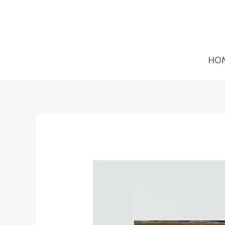
Ir
al
contenido
HO