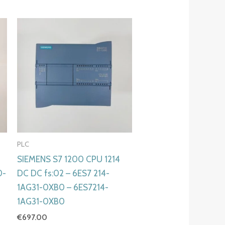
PLC
SIEMENS S7 1200 CPU 1214
0-
DC DC fs:02 – 6ES7 214-
1AG31-0XB0 – 6ES7214-
1AG31-0XB0
€
697.00