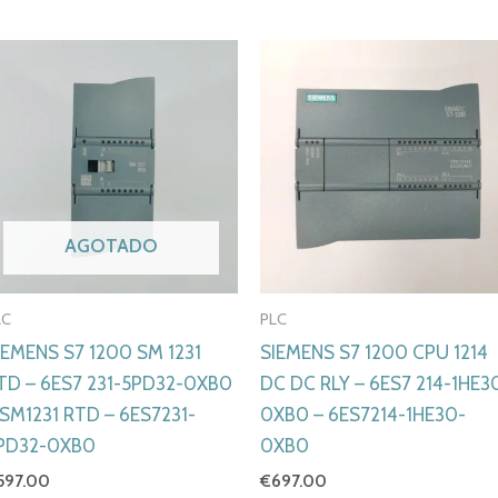
AGOTADO
LC
PLC
IEMENS S7 1200 SM 1231
SIEMENS S7 1200 CPU 1214
TD – 6ES7 231-5PD32-0XB0
DC DC RLY – 6ES7 214-1HE3
 SM1231 RTD – 6ES7231-
0XB0 – 6ES7214-1HE30-
PD32-0XB0
0XB0
597.00
€
697.00