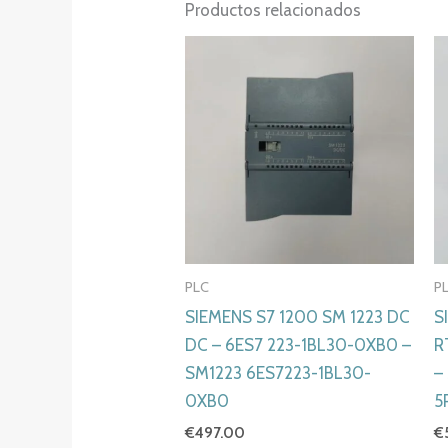
Productos relacionados
PLC
P
SIEMENS S7 1200 SM 1223 DC
S
DC – 6ES7 223-1BL30-0XB0 –
R
SM1223 6ES7223-1BL30-
–
0XB0
5
€
497.00
€