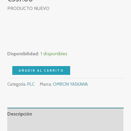
PRODUCTO NUEVO
Disponibilidad:
1 disponibles
NEW
AÑADIR AL CARRITO
–
Categoría:
PLC
Marca:
OMRON YASKAWA
OMRON
DRT2-
OD16-
1
Descripción
-
DRT2
Información adicional