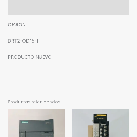
OD16
Valoraciones (0)
1
cantidad
OMRON
DRT2-OD16-1
PRODUCTO NUEVO
Productos relacionados