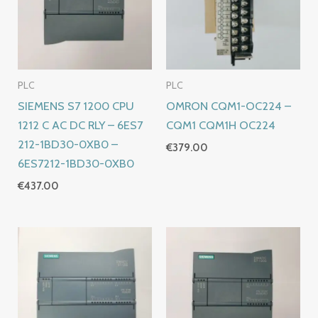
PLC
PLC
SIEMENS S7 1200 CPU
OMRON CQM1-OC224 –
1212 C AC DC RLY – 6ES7
CQM1 CQM1H OC224
212-1BD30-0XB0 –
€
379.00
6ES7212-1BD30-0XB0
€
437.00