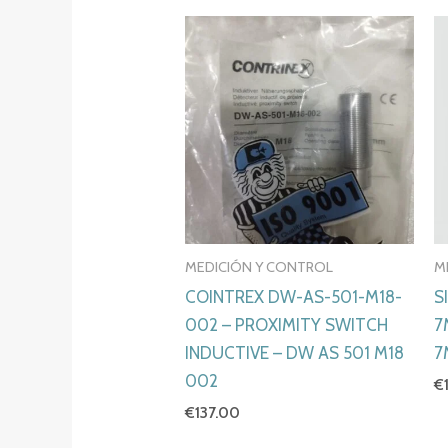
MEDICIÓN Y CONTROL
M
COINTREX DW-AS-501-M18-
S
002 – PROXIMITY SWITCH
7
INDUCTIVE – DW AS 501 M18
7
002
€
€
137.00