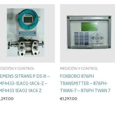
EDICIÓN Y CONTROL
MEDICIÓN Y CONTROL
IEMENS SITRANS P DS III –
FOXBORO 876PH
MF4433-1EA02-1AC6-Z –
TRANSMITTER – 876PH-
MF4433 1EA02 1AC6 Z
TWAN-7 – 876PH TWAN 7
1,297.00
€
1,297.00