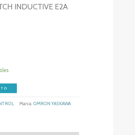
TCH INDUCTIVE E2A
bles
ITO
ONTROL
Marca:
OMRON YASKAWA