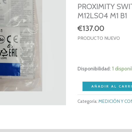
PROXIMITY SWI
M12LS04 M1 B1
€
137.00
PRODUCTO NUEVO
Disponibilidad:
1 disponi
NEW
AÑADIR AL CARR
–
Categoría:
MEDICIÓN Y C
OMRON
E2A-
M12LS04-
M1-