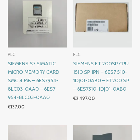
PLC
PLC
SIEMENS S7 SIMATIC
SIEMENS ET 200SP CPU
MICRO MEMORY CARD
1510 SP 1PN – 6ES7 510-
SMC 4 MB – 6ES7954-
1DJ01-0AB0 – ET200 SP
8LC03-0AA0 – 6ES7
– 6ES7510-1DJ01-0AB0
954-8LC03-0AA0
€
2,497.00
€
137.00