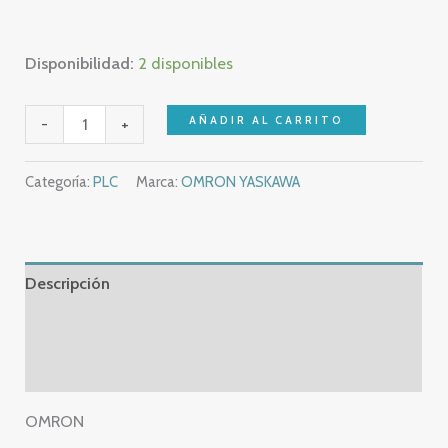
Disponibilidad:
2 disponibles
NEW
AÑADIR AL CARRITO
-
+
OMRON
NX
Categoría:
PLC
Marca:
OMRON YASKAWA
SERIES
NX-
SOD400
–
Descripción
SAFETY
Información adicional
OUTPUT
UNIT
Valoraciones (0)
–
NX-
OMRON
SOD400