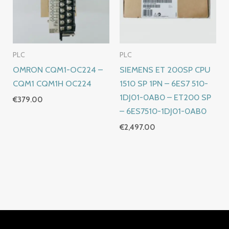
PLC
PLC
OMRON CQM1-OC224 –
SIEMENS ET 200SP CPU
CQM1 CQM1H OC224
1510 SP 1PN – 6ES7 510-
1DJ01-0AB0 – ET200 SP
€
379.00
– 6ES7510-1DJ01-0AB0
€
2,497.00