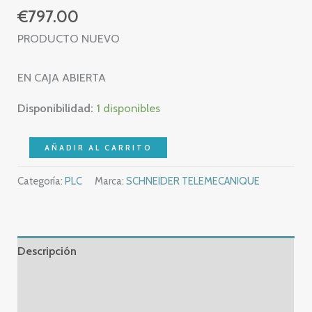
€
797.00
PRODUCTO NUEVO
EN CAJA ABIERTA
Disponibilidad:
1 disponibles
NEW
AÑADIR AL CARRITO
-
Categoría:
PLC
Marca:
SCHNEIDER TELEMECANIQUE
SCHNEIDER
BMXCRA31210
–
MODICON
Descripción
M340
–
Información adicional
BMX
Valoraciones (0)