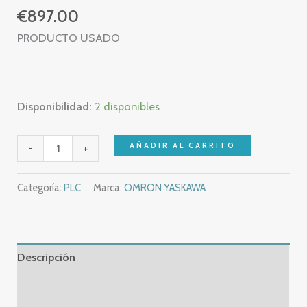
€
897.00
PRODUCTO USADO
Disponibilidad:
2 disponibles
OMRON
AÑADIR AL CARRITO
-
+
C20
CPU
Categoría:
PLC
Marca:
OMRON YASKAWA
73
E
–
3G2C7
Descripción
CPU73
Información adicional
E