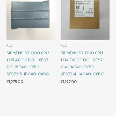
PLC
PLC
SIEMENS S7 1200 CPU
SIEMENS S7 1200 CPU
1215 AC DC RLY – 6ES7
1214 DC DC DC – 6ES7
215-1BG40-0XB0 –
214-1AG40-0XB0 –
6ES7215-1BG40-0XB0
6ES7214-1AG40-0XB0
€
1,275.00
€
1,197.00