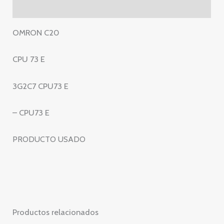
–
Valoraciones (0)
3G2C7-
CPU73-
OMRON C20
E
–
CPU 73 E
CPU73
E
3G2C7 CPU73 E
cantidad
– CPU73 E
PRODUCTO USADO
Productos relacionados