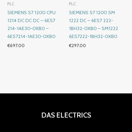
PLC
PLC
SIEMENS S7 1200 CPU
SIEMENS S7 1200 SM
1214 DC DC DC – 6ES7
1222 DC – 6ES7 222-
214-1AE30-0XB0 –
1BH32-0XB0 – SM1222
6ES7214-1AE30-0XB0
6ES7222-1BH32-0XB0
€
697.00
€
297.00
DAS ELECTRICS