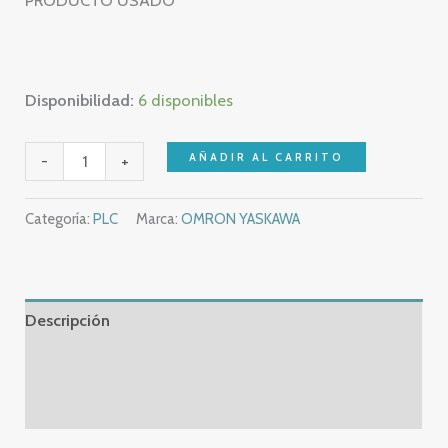
PRODUCTO USADO
Disponibilidad:
6 disponibles
OMRON
AÑADIR AL CARRITO
-
+
C200H-
ID216
Categoría:
PLC
Marca:
OMRON YASKAWA
-
C200H
ID216
cantidad
Descripción
Información adicional
Valoraciones (0)