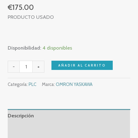
€
175.00
PRODUCTO USADO
Disponibilidad:
4 disponibles
OMRON
AÑADIR AL CARRITO
-
+
C200HW-
BC101-
Categoría:
PLC
Marca:
OMRON YASKAWA
V1
BASE
UNIT
–
Descripción
C200HW
Información adicional
BC101