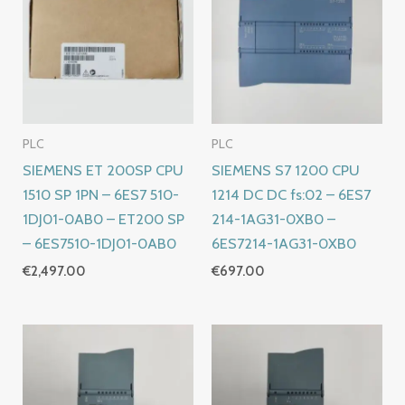
PLC
PLC
SIEMENS ET 200SP CPU
SIEMENS S7 1200 CPU
1510 SP 1PN – 6ES7 510-
1214 DC DC fs:02 – 6ES7
1DJ01-0AB0 – ET200 SP
214-1AG31-0XB0 –
– 6ES7510-1DJ01-0AB0
6ES7214-1AG31-0XB0
€
2,497.00
€
697.00