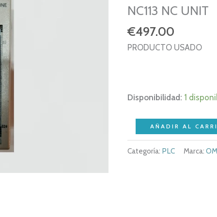
NC113 NC UNIT
€
497.00
PRODUCTO USADO
Disponibilidad:
1 disponi
OMRON
AÑADIR AL CARR
C200HW-
Categoría:
PLC
Marca:
OM
NC113
-
C200HW
NC113
NC