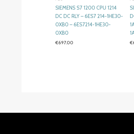
SIEMENS S7 1200 CPU 1214
S
DC DC RLY – 6ES7 214-1HE30-
D
0XB0 – 6ES7214-1HE30-
1
0XB0
1
€
697.00
€