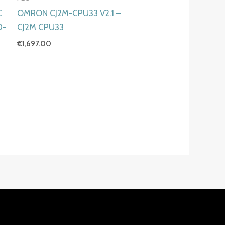
C
OMRON CJ2M-CPU33 V2.1 –
0-
CJ2M CPU33
€
1,697.00