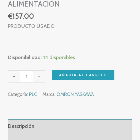
ALIMENTACION
€
157.00
PRODUCTO USADO
Disponibilidad:
14 disponibles
OMRON
AÑADIR AL CARRITO
-
+
C200HW-
PA204
Categoría:
PLC
Marca:
OMRON YASKAWA
–
C200HW
PA204
–
Descripción
POWER
Información adicional