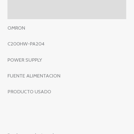
SUPPLY
–
Valoraciones (0)
FUENTE
ALIMENTACION
OMRON
cantidad
C200HW-PA204
POWER SUPPLY
FUENTE ALIMENTACION
PRODUCTO USADO