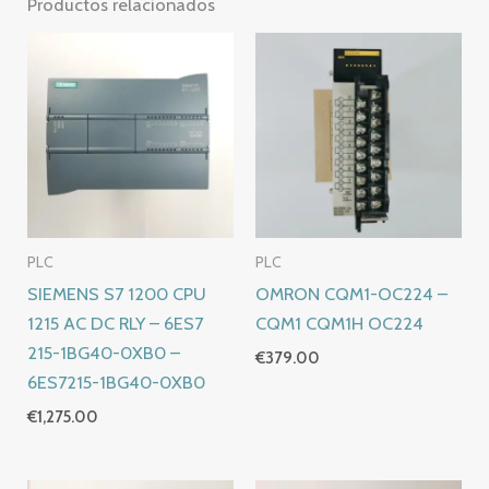
Productos relacionados
PLC
PLC
SIEMENS S7 1200 CPU
OMRON CQM1-OC224 –
1215 AC DC RLY – 6ES7
CQM1 CQM1H OC224
215-1BG40-0XB0 –
€
379.00
6ES7215-1BG40-0XB0
€
1,275.00