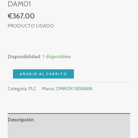
DAM01
€
367.00
PRODUCTO USADO
Disponibilidad:
1 disponibles
OMRON
AÑADIR AL CARRITO
CP1L-
Categoría:
PLC
Marca:
OMRON YASKAWA
L20DR-
D
+
CP1W-
Descripción
DAM01
-
Información adicional