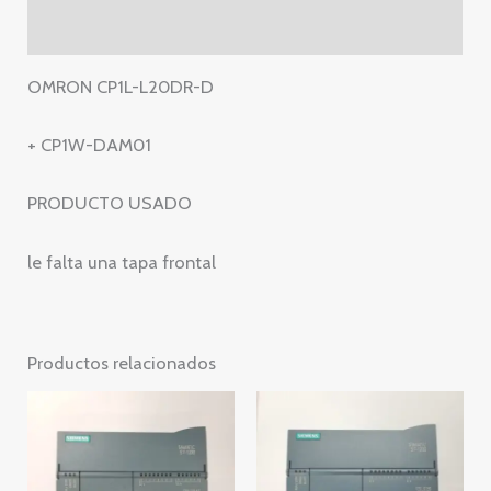
CP1L
Valoraciones (0)
L20DR
D
OMRON CP1L-L20DR-D
+
CP1W
+ CP1W-DAM01
DAM01
cantidad
PRODUCTO USADO
le falta una tapa frontal
Productos relacionados