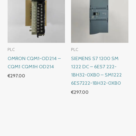
PLC
PLC
OMRON CQM1-OD214 –
SIEMENS S7 1200 SM
CQM1 CQM1H OD214
1222 DC – 6ES7 222-
1BH32-0XB0 – SM1222
€
297.00
6ES7222-1BH32-0XB0
€
297.00