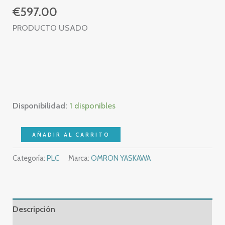
€
597.00
PRODUCTO USADO
Disponibilidad:
1 disponibles
OMRON
AÑADIR AL CARRITO
CP1L-
Categoría:
PLC
Marca:
OMRON YASKAWA
M40DR-
A
+
CP1W-
Descripción
CIF01