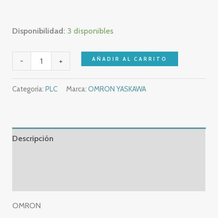
Disponibilidad:
3 disponibles
revisar
AÑADIR AL CARRITO
-
+
OMRON
CP1W-
Categoría:
PLC
Marca:
OMRON YASKAWA
AD041
-
CP1W
AD041
Descripción
cantidad
Información adicional
Valoraciones (0)
OMRON