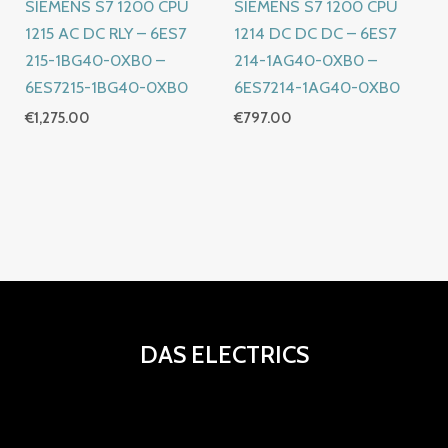
SIEMENS S7 1200 CPU
SIEMENS S7 1200 CPU
1215 AC DC RLY – 6ES7
1214 DC DC DC – 6ES7
215-1BG40-0XB0 –
214-1AG40-0XB0 –
6ES7215-1BG40-0XB0
6ES7214-1AG40-0XB0
€
1,275.00
€
797.00
DAS ELECTRICS