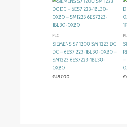
PLC
P
SIEMENS S7 1200 SM 1223 DC
S
DC – 6ES7 223-1BL30-0XB0 –
R
SM1223 6ES7223-1BL30-
–
0XB0
0
€
497.00
€