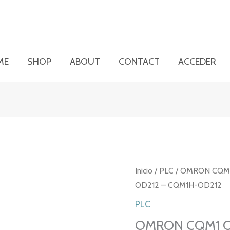
ME
SHOP
ABOUT
CONTACT
ACCEDER
Inicio
/
PLC
/ OMRON CQM1
OD212 – CQM1H-OD212
PLC
OMRON CQM1 O