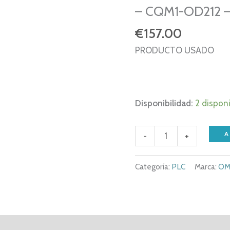
– CQM1-OD212 
€
157.00
PRODUCTO USADO
Disponibilidad:
2 dispon
OMRON
A
-
+
CQM1
OD212
Categoría:
PLC
Marca:
OM
-
CQM1H
OD212
-
al
Valoraciones (0)