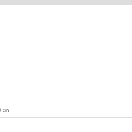
CQM1-
OD212
-
CQM1H-
OD212
cantidad
0 cm