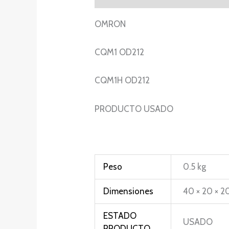
OMRON
CQM1 OD212
CQM1H OD212
PRODUCTO USADO
Peso
0.5 kg
Dimensiones
40 × 20 × 2
ESTADO
USADO
PRODUCTO