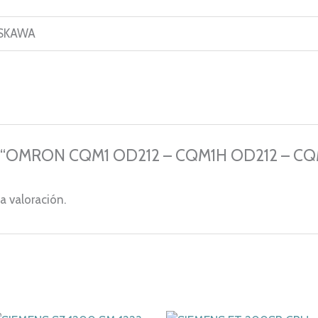
SKAWA
orar “OMRON CQM1 OD212 – CQM1H OD212 – C
a valoración.