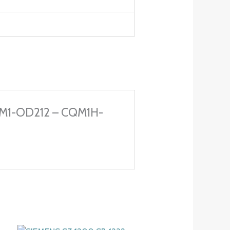
QM1-OD212 – CQM1H-