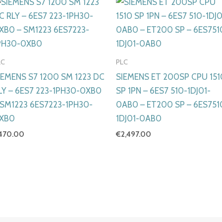
LC
PLC
IEMENS S7 1200 SM 1223 DC
SIEMENS ET 200SP CPU 151
LY – 6ES7 223-1PH30-0XB0
SP 1PN – 6ES7 510-1DJ01-
 SM1223 6ES7223-1PH30-
0AB0 – ET200 SP – 6ES751
XB0
1DJ01-0AB0
470.00
€
2,497.00