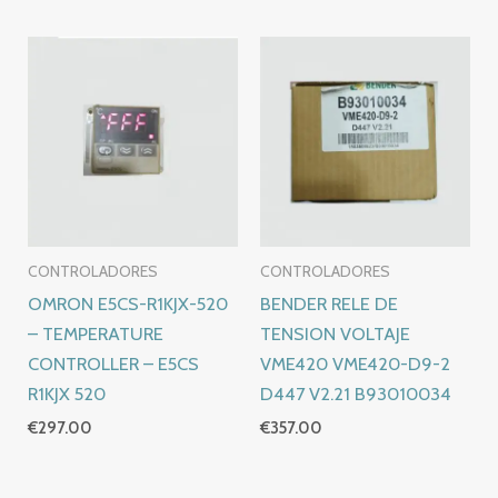
CONTROLADORES
CONTROLADORES
OMRON E5CS-R1KJX-520
BENDER RELE DE
– TEMPERATURE
TENSION VOLTAJE
CONTROLLER – E5CS
VME420 VME420-D9-2
R1KJX 520
D447 V2.21 B93010034
€
297.00
€
357.00