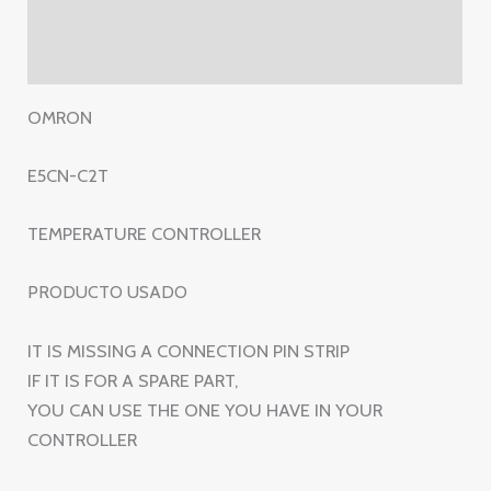
E5CN-
Información adicional
C2T
Valoraciones (0)
cantidad
OMRON
E5CN-C2T
TEMPERATURE CONTROLLER
PRODUCTO USADO
IT IS MISSING A CONNECTION PIN STRIP
IF IT IS FOR A SPARE PART,
YOU CAN USE THE ONE YOU HAVE IN YOUR
CONTROLLER