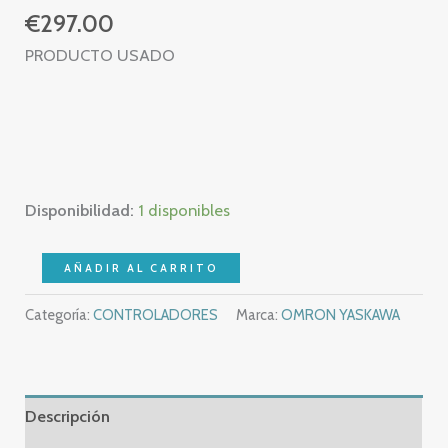
€
297.00
PRODUCTO USADO
Disponibilidad:
1 disponibles
OMRON
AÑADIR AL CARRITO
E5CN-
Categoría:
CONTROLADORES
Marca:
OMRON YASKAWA
C2T
–
TEMPERATURE
CONTROLLER
Descripción
–