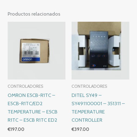
Productos relacionados
CONTROLADORES
CONTROLADORES
OMRON E5CB-R1TC –
DITEL SY49 –
E5CB-R1TC/ED2
SY491100001 – 351311 –
TEMPERATURE – E5CB
TEMPERATURE
R1TC – E5CB R1TC ED2
CONTROLLER
€
197.00
€
397.00