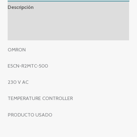
230
Descripción
V
AC
Información adicional
–
Valoraciones (0)
TEMPERATURE
CONTROLLER
OMRON
–
E5CN
E5CN-R2MTC-500
R2MTC
500
230 V AC
cantidad
TEMPERATURE CONTROLLER
PRODUCTO USADO