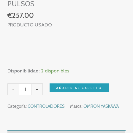
PULSOS
€
257.00
PRODUCTO USADO
Disponibilidad:
2 disponibles
OMRON
AÑADIR AL CARRITO
-
+
H7EC
–
Categoría:
CONTROLADORES
Marca:
OMRON YASKAWA
H7EC-
BVM
PULSE