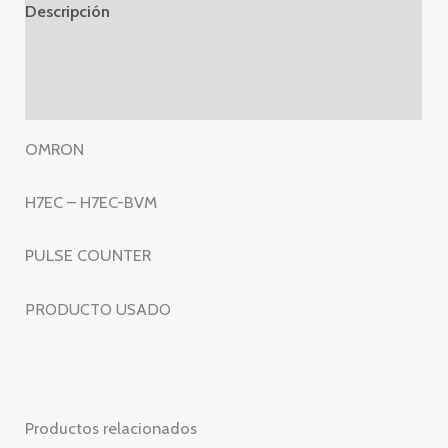
COUNTER
Descripción
-
Información adicional
H7EC
BVM
Valoraciones (0)
CONTADOR
PULSOS
OMRON
cantidad
H7EC – H7EC-BVM
PULSE COUNTER
PRODUCTO USADO
Productos relacionados