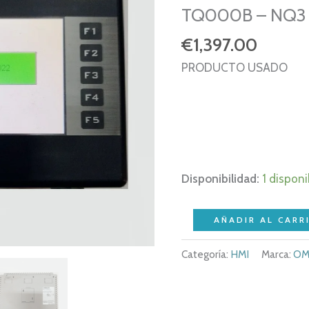
TQ000B – NQ3
€
1,397.00
PRODUCTO USADO
Disponibilidad:
1 disponi
OMRON
AÑADIR AL CARR
NQ3-
Categoría:
HMI
Marca:
OM
TQ000-
B
–