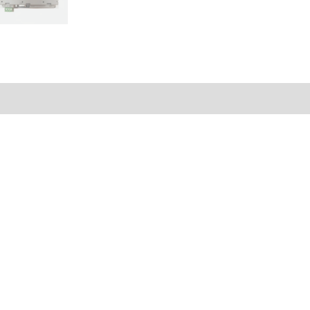
NQ3
TQ000B
–
NQ3
TQ000
al
Valoraciones (0)
B
cantidad