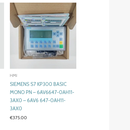
HMI
SIEMENS S7 KP300 BASIC
MONO PN – 6AV6647-0AH11-
3AX0 – 6AV6 647-0AH11-
3AX0
€
375.00