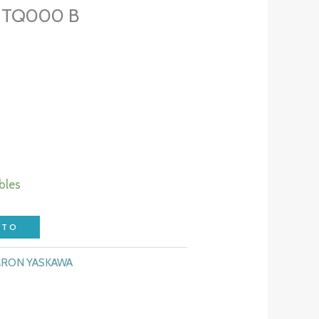
 TQ000 B
bles
ITO
RON YASKAWA