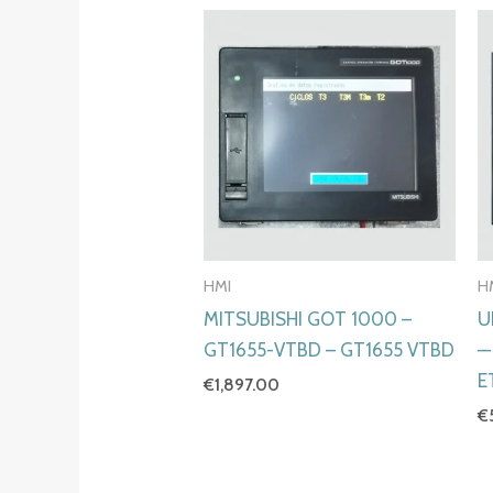
HMI
H
MITSUBISHI GOT 1000 –
U
GT1655-VTBD – GT1655 VTBD
—
E
€
1,897.00
€