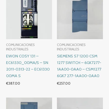
COMUNICACIONES
COMUNICACIONES
INDUSTRIALES
INDUSTRIALES
EWON COSY 131 –
SIEMENS S7 1200 CSM
EC61330_00MA/S – SN
1277 SWITCH – 6GK7277-
2011-0313-22 – EC61330
1AA00-0AA0 – CSM1277
00MA S
6GK7 277-1AA00-0AA0
€
387.00
€
257.00