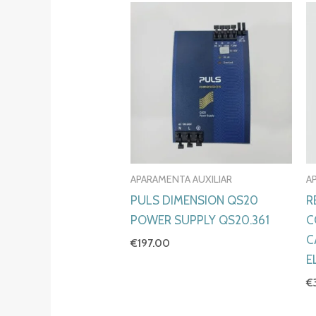
APARAMENTA AUXILIAR
A
PULS DIMENSION QS20
R
POWER SUPPLY QS20.361
C
C
€
197.00
E
€