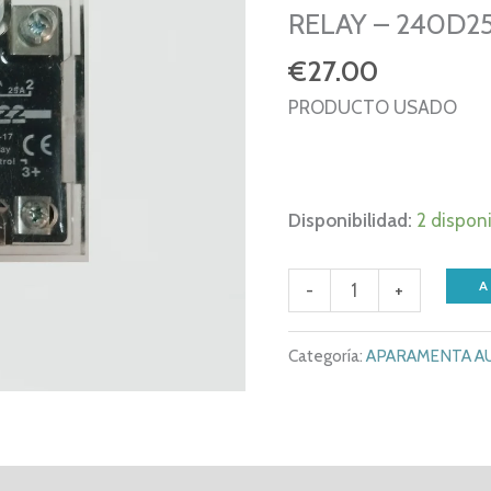
RELAY – 240D25
€
27.00
PRODUCTO USADO
Disponibilidad:
2 dispon
OPTO
A
-
+
22
240D25-
Categoría:
APARAMENTA AU
17
-
SOLID
STATE
al
Valoraciones (0)