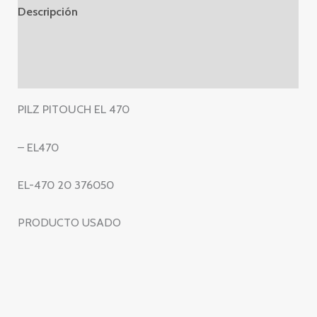
Descripción
–
EL-
Información adicional
470
Valoraciones (0)
20
376050
PILZ PITOUCH EL 470
cantidad
– EL470
EL-470 20 376050
PRODUCTO USADO