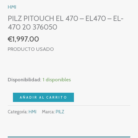
HMI
PILZ PITOUCH EL 470 – EL470 – EL-
470 20 376050
€
1,997.00
PRODUCTO USADO
Disponibilidad:
1 disponibles
PILZ
AÑADIR AL CARRITO
PITOUCH
Categoría:
HMI
Marca:
PILZ
EL
470
–
EL470