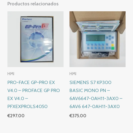
Productos relacionados
HMI
HMI
PRO-FACE GP-PRO EX
SIEMENS S7 KP300
V4.0 – PROFACE GP PRO
BASIC MONO PN –
EX V4.0 –
6AV6647-0AH11-3AX0 –
PFXEXPROLS4050
6AV6 647-0AH11-3AX0
€
297.00
€
375.00