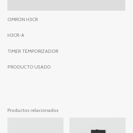
–
Valoraciones (0)
TIMER
TEMPORIZADOR
OMRON H3CR
cantidad
H3CR-A
TIMER TEMPORIZADOR
PRODUCTO USADO
Productos relacionados