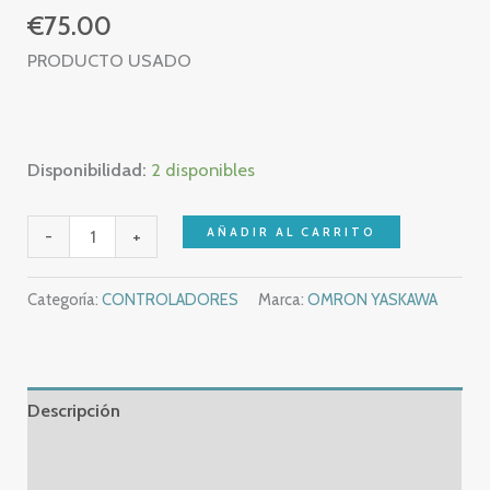
€
75.00
PRODUCTO USADO
Disponibilidad:
2 disponibles
revisar
AÑADIR AL CARRITO
-
+
OMRON
H3CR
Categoría:
CONTROLADORES
Marca:
OMRON YASKAWA
–
H3CR-
A
–
Descripción
H3CR
Información adicional
A