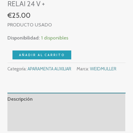
RELAI 24 V +
€
25.00
PRODUCTO USADO
Disponibilidad:
1 disponibles
RSM
AÑADIR AL CARRITO
111336
Categoría:
APARAMENTA AUXILIAR
Marca:
WEIDMULLER
WEIDMÜLLER
RELAY
CARTE
CARTA
Descripción
RELES
4
Información adicional
WEIDMULLER
Valoraciones (0)
RELAI