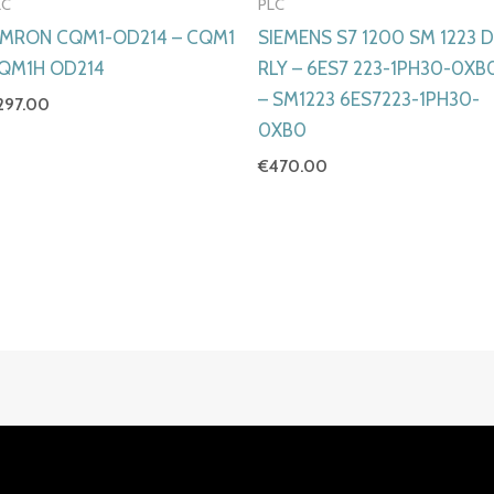
LC
PLC
MRON CQM1-OD214 – CQM1
SIEMENS S7 1200 SM 1223 
QM1H OD214
RLY – 6ES7 223-1PH30-0XB
– SM1223 6ES7223-1PH30-
297.00
0XB0
€
470.00