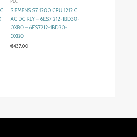
PLC
DC
SIEMENS S7 1200 CPU 1212 C
0
AC DC RLY – 6ES7 212-1BD30-
0XB0 – 6ES7212-1BD30-
0XB0
€
437.00