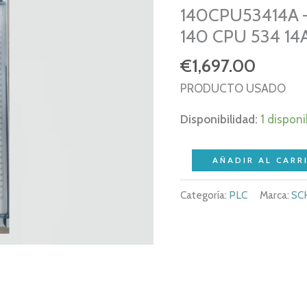
140CPU53414A 
140 CPU 534 14
€
1,697.00
PRODUCTO USADO
Disponibilidad:
1 disponi
SCHNEIDER
AÑADIR AL CARR
TSX
Categoría:
PLC
Marca:
SC
QUANTUM
140CPU53414A
–
586
CONTROLLER
–