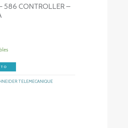
– 586 CONTROLLER –
A
bles
ITO
HNEIDER TELEMECANIQUE