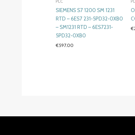
PLC
P
SIEMENS S7 1200 SM 1231
O
RTD – 6ES7 231-5PD32-0XB0
C
– SM1231 RTD – 6ES7231-
€
5PD32-0XB0
€
597.00