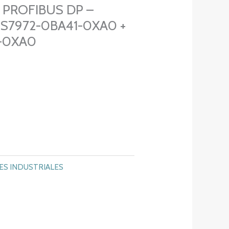
 PROFIBUS DP –
S7972-0BA41-0XA0 +
-0XA0
ES INDUSTRIALES