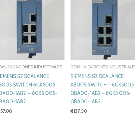
OMUNICACIONES INDUSTRIALES
COMUNICACIONES INDUSTRIALE
IEMENS S7 SCALANCE
SIEMENS S7 SCALANCE
B005 SWITCH 6GK5005-
XB005 SWITCH – 6GK5005
BA00-1AB2 — 6GK5 005-
0BA00-1AB2 – 6GK5 005-
BA00-1AB2
0BA00-1AB2
157.00
€
137.00