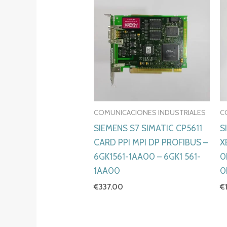
COMUNICACIONES INDUSTRIALES
C
SIEMENS S7 SIMATIC CP5611
S
CARD PPI MPI DP PROFIBUS –
X
6GK1561-1AA00 – 6GK1 561-
0
1AA00
0
€
337.00
€