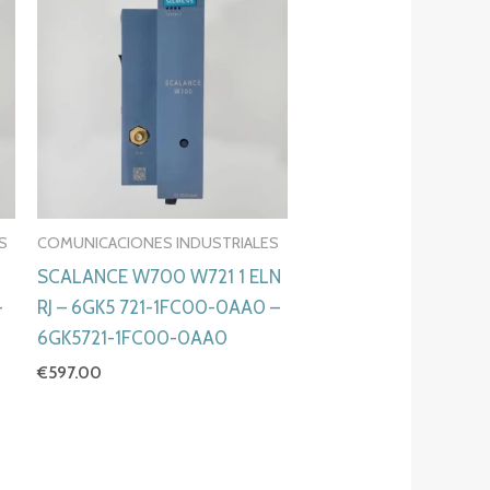
S
COMUNICACIONES INDUSTRIALES
SCALANCE W700 W721 1 ELN
-
RJ – 6GK5 721-1FC00-0AA0 –
6GK5721-1FC00-0AA0
€
597.00