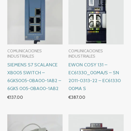
COMUNICACIONES
COMUNICACIONES
INDUSTRIALES
INDUSTRIALES
SIEMENS S7 SCALANCE
EWON COSY 131 –
XB005 SWITCH –
EC61330_00MA/S – SN
6GK5005-0BA00-1AB2 –
2011-0313-22 – EC61330
6GK5 005-0BA00-1AB2
00MA S
€
137.00
€
387.00