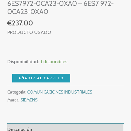
6ES7972-0CA23-0XA0 – 6ES7 972-
0CA23-0XA0
€
237.00
PRODUCTO USADO
Disponibilidad:
1 disponibles
SIEMENS
AÑADIR AL CARRITO
PC
Categoría:
COMUNICACIONES INDUSTRIALES
ADAPTER
Marca:
SIEMENS
V5.1
MPI
DP
–
Descripción