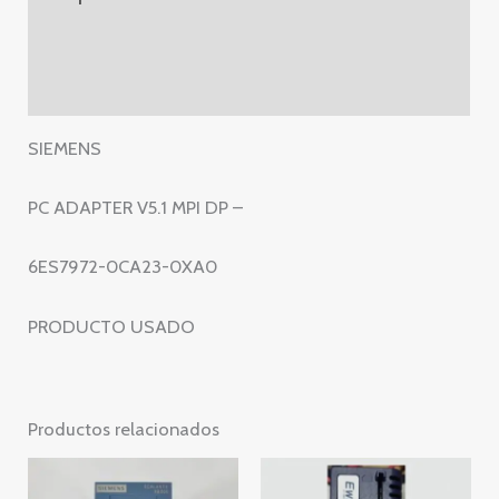
6ES7972-
0CA23-
Información adicional
0XA0
Valoraciones (0)
–
6ES7
SIEMENS
972-
0CA23-
PC ADAPTER V5.1 MPI DP –
0XA0
cantidad
6ES7972-0CA23-0XA0
PRODUCTO USADO
Productos relacionados