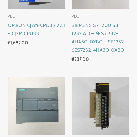
PLC
PLC
OMRON CJ2M-CPU33 V2.1
SIEMENS S7 1200 SB
– CJ2M CPU33
1232 AQ – 6ES7 232-
4HA30-0XB0 – SB1232
€
1,697.00
6ES7232-4HA30-0XB0
€
237.00