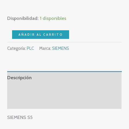
Disponibilidad:
1 disponibles
SIEMENS
AÑADIR AL CARRITO
S5
Categoría:
PLC
Marca:
SIEMENS
RELAY
OUTPUT
–
6ES5
Descripción
452-
8MR11
Información adicional
–
Valoraciones (0)
6ES5
452
SIEMENS S5
8MR11
–