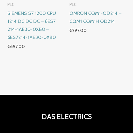
PLC
PLC
SIEMENS S7 1200 CPU
OMRON CQM1-OD214 –
1214 DC DC DC – 6ES7
CQM1 CQM1H OD214
214-1AE30-0XB0 –
€
297.00
6ES7214-1AE30-0XB0
€
697.00
DAS ELECTRICS