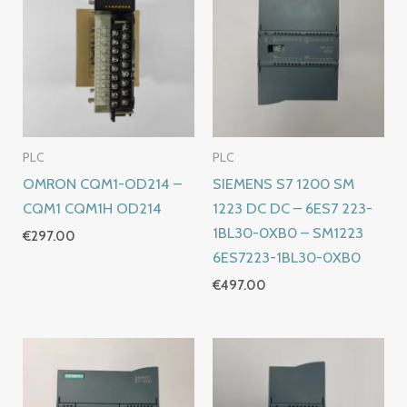
PLC
PLC
OMRON CQM1-OD214 –
SIEMENS S7 1200 SM
CQM1 CQM1H OD214
1223 DC DC – 6ES7 223-
1BL30-0XB0 – SM1223
€
297.00
6ES7223-1BL30-0XB0
€
497.00