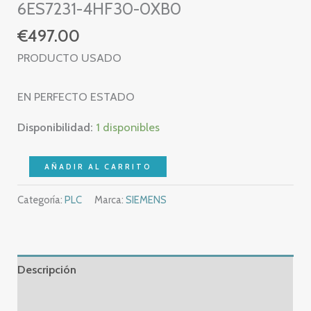
6ES7231-4HF30-0XB0
€
497.00
PRODUCTO USADO
EN PERFECTO ESTADO
Disponibilidad:
1 disponibles
SIEMENS
AÑADIR AL CARRITO
S7
Categoría:
PLC
Marca:
SIEMENS
1200
SM
1231
AI
Descripción
–
6ES7
Información adicional