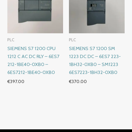
PLC
PLC
SIEMENS S7 1200 CPU
SIEMENS S7 1200 SM
1212 C AC DC RLY – 6ES7
1223 DC DC – 6ES7 223-
212-1BE40-0XB0 –
1BH32-0XB0 – SM1223
6ES7212-1BE40-0XB0
6ES7223-1BH32-0XB0
€
397.00
€
370.00