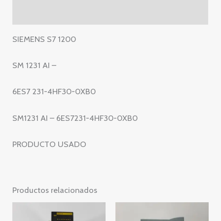
231-
Valoraciones (0)
4HF30-
0XB0
SIEMENS S7 1200
–
SM1231
SM 1231 AI –
AI
–
6ES7 231-4HF30-0XB0
6ES7231-
4HF30-
SM1231 AI – 6ES7231-4HF30-0XB0
0XB0
cantidad
PRODUCTO USADO
Productos relacionados