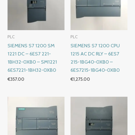
PLC
PLC
SIEMENS S7 1200 SM
SIEMENS S7 1200 CPU
1221 DC – 6ES7 221-
1215 AC DC RLY – 6ES7
1BH32-0XB0 – SM1221
215-1BG40-0XB0 –
6ES7221-1BH32-0XB0
6ES7215-1BG40-0XB0
€
357.00
€
1,275.00