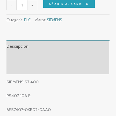
SIEMENS
AÑADIR AL CARRITO
-
+
S7
400
Categoría:
PLC
Marca:
SIEMENS
PS407
10A
R
–
Descripción
6ES7407-
Información adicional
0KR02-
0AA0
Valoraciones (0)
POWER
SUPPLY
SIEMENS S7 400
–
6ES7
PS407 10A R
407-
0KR02-
6ES7407-0KR02-0AA0
0AA0