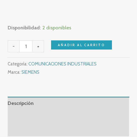
Disponibilidad:
2 disponibles
SIEMENS
AÑADIR AL CARRITO
-
+
USB
PPI
Categoría:
COMUNICACIONES INDUSTRIALES
MULTIMASTER
Marca:
SIEMENS
E-
STAND
06
–
Descripción
6ES7901-
Información adicional
3DB30-
0XA0
Valoraciones (0)
–