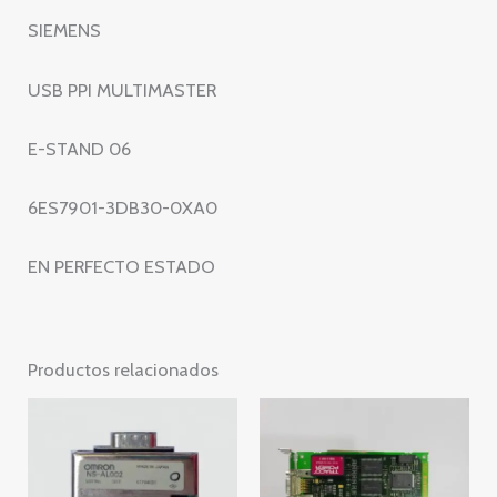
6ES7
SIEMENS
901-
3DB30-
USB PPI MULTIMASTER
0XA0
cantidad
E-STAND 06
6ES7901-3DB30-0XA0
EN PERFECTO ESTADO
Productos relacionados