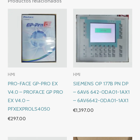
Productos relacionados
HMI
HMI
PRO-FACE GP-PRO EX
SIEMENS OP 177B PN DP
V4.0 – PROFACE GP PRO
– 6AV6 642-0DA01-1AX1
EX V4.0 –
– 6AV6642-0DA01-1AX1
PFXEXPROLS4050
€
1,397.00
€
297.00