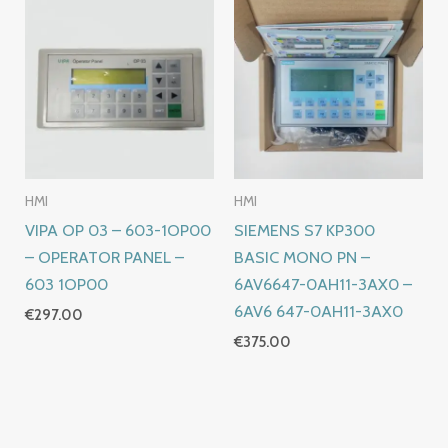
HMI
HMI
VIPA OP 03 – 603-1OP00
SIEMENS S7 KP300
– OPERATOR PANEL –
BASIC MONO PN –
603 1OP00
6AV6647-0AH11-3AX0 –
6AV6 647-0AH11-3AX0
€
297.00
€
375.00