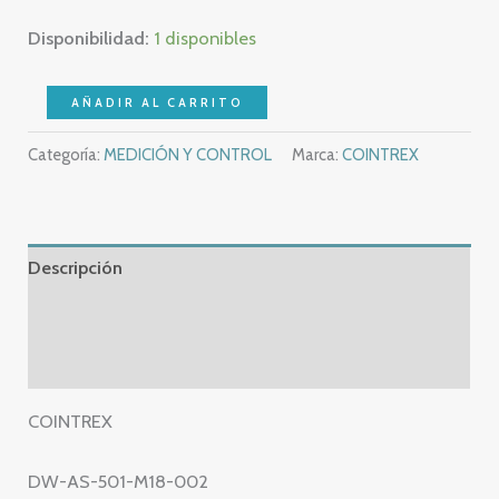
Disponibilidad:
1 disponibles
COINTREX
AÑADIR AL CARRITO
DW-
Categoría:
MEDICIÓN Y CONTROL
Marca:
COINTREX
AS-
501-
M18-
002
Descripción
–
PROXIMITY
Información adicional
SWITCH
Valoraciones (0)
INDUCTIVE
–
COINTREX
DW
AS
DW-AS-501-M18-002
501